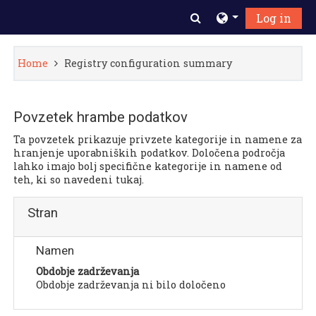
Pojdi na glavno vsebino
Toggle search inpu
Log in
Home
Registry configuration summary
Povzetek hrambe podatkov
Ta povzetek prikazuje privzete kategorije in namene za
hranjenje uporabniških podatkov. Določena področja
lahko imajo bolj specifične kategorije in namene od
teh, ki so navedeni tukaj.
Stran
Namen
Obdobje zadrževanja
Obdobje zadrževanja ni bilo določeno